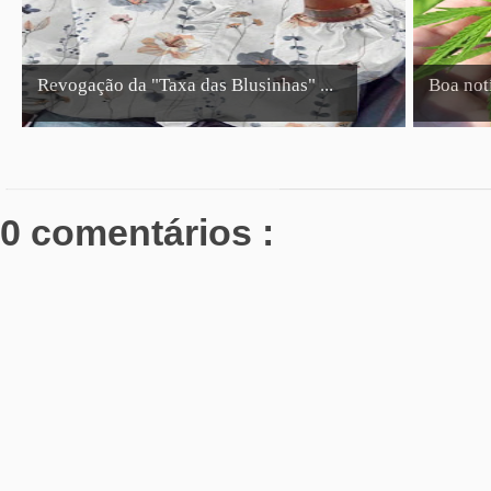
Revogação da "Taxa das Blusinhas" ...
Boa notí
0 comentários :