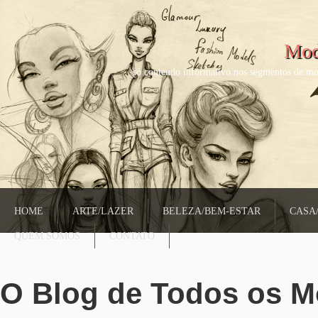
Mod
só conteudo informativo nos segmentos de mo
HOME
ARTE/LAZER
BELEZA/BEM-ESTAR
CASA
QUEM SOMOS
CONTATO
O Blog de Todos os 