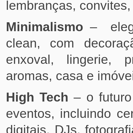
lembranças, convites, 
Minimalismo
–
ele
clean, com decoraçã
enxoval, lingerie, p
aromas, casa e imóvei
High Tech
– o futuro
eventos, incluindo ce
digitais, DJs, fotograf