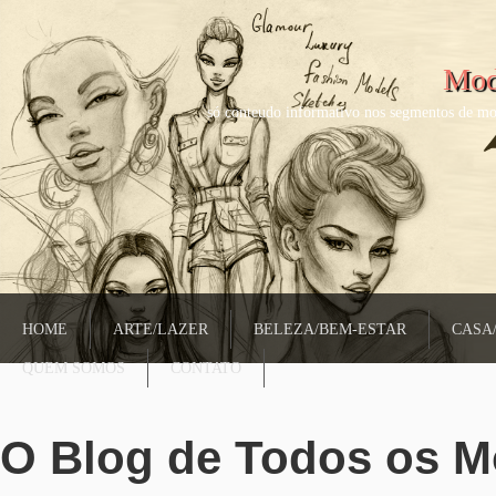
Mod
só conteudo informativo nos segmentos de mo
HOME
ARTE/LAZER
BELEZA/BEM-ESTAR
CASA
QUEM SOMOS
CONTATO
O Blog de Todos os 