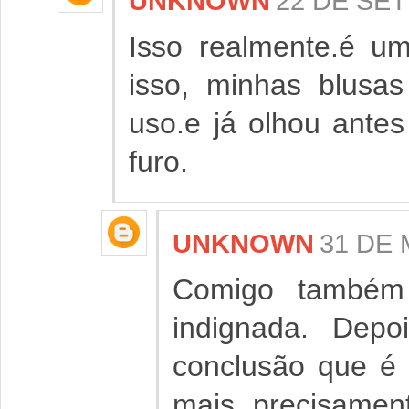
UNKNOWN
22 DE SET
Isso realmente.é um
isso, minhas blusa
uso.e já olhou antes
furo.
UNKNOWN
31 DE 
Comigo também 
indignada. Depo
conclusão que é 
mais precisamen