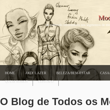
Mod
só conteudo informativo nos segmentos de mo
HOME
ARTE/LAZER
BELEZA/BEM-ESTAR
CASA
QUEM SOMOS
CONTATO
O Blog de Todos os 