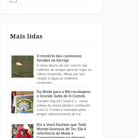
Mais lidas
O mistério das camisetas
furadas na barriga
O tema deixou de ser comum nas
rodinhas de amigas para ter lugar no
Yahoo respostas. Afinal, por que
cargas d´água as mulheres
reclamam ...
Da Moda para a Microcolagem:
o Grande Salto de G Comini.
Geraldo Dayrell Comini é o nome
solene do artista plástico conhecido
como G Comini e chamado pelos
amigos afetuosamente de Ge. ...
Eis a Vovó Fashion que Todo
Mundo Gostaria de Ter. Ela é
referência de Moda e
Comportamento na Internet.