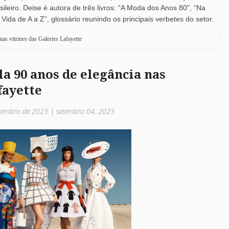
leiro. Deise é autora de três livros: “A Moda dos Anos 80”, “Na
ida de A a Z”, glossário reunindo os principais verbetes do setor.
as vitrines das Galeries Lafayette
a 90 anos de elegância nas
fayette
setembro de 2023 | setembro 04, 2023