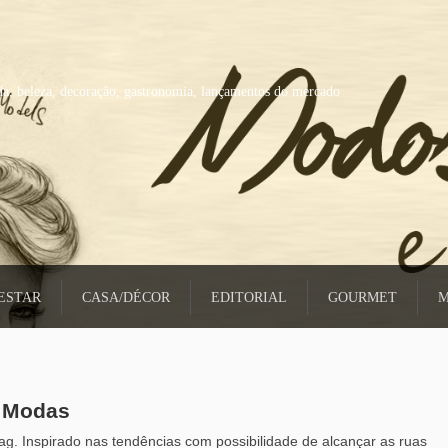
a, beleza, decoração, gastronomia, lançamentos do mercado
ESTAR
CASA/DÉCOR
EDITORIAL
GOURMET
M
s Modas
g. Inspirado nas tendências com possibilidade de alcançar as ruas