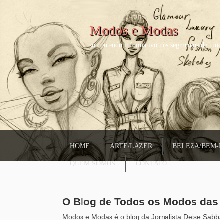
Modos e Modas
só conteudo informativo nos segmentos de mod
HOME
ARTE/LAZER
BELEZA/BEM-
QUEM SOMOS
CONTATO
O Blog de Todos os Modos da
Modos e Modas é o blog da Jornalista Deise Sabba