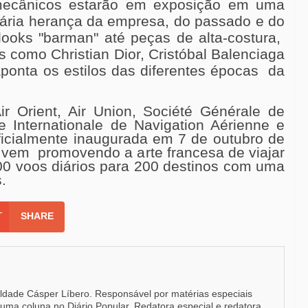
 mecânicos estarão em exposição em uma
dária herança da empresa, do passado e do
looks "barman" até peças de alta-costura,
s como Christian Dior, Cristóbal Balenciaga
 aponta os estilos das diferentes épocas da
ir Orient, Air Union, Société Générale de
 Internationale de Navigation Aérienne e
oficialmente inaugurada em 7 de outubro de
vem promovendo a arte francesa de viajar
0 voos diários para 200 destinos com uma
.
SHARE
uldade Cásper Líbero. Responsável por matérias especiais
e uma coluna no Diário Popular. Redatora especial e redatora