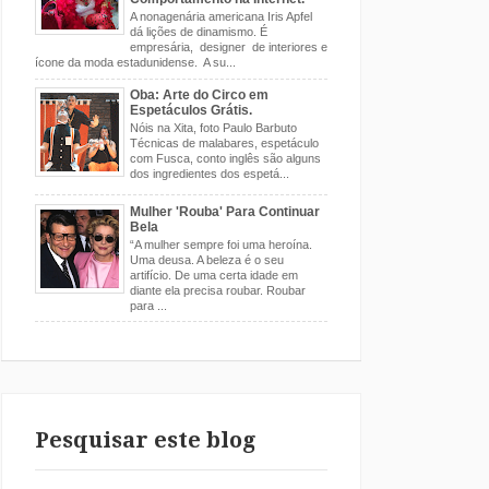
A nonagenária americana Iris Apfel
dá lições de dinamismo. É
empresária, designer de interiores e
ícone da moda estadunidense. A su...
Oba: Arte do Circo em
Espetáculos Grátis.
Nóis na Xita, foto Paulo Barbuto
Técnicas de malabares, espetáculo
com Fusca, conto inglês são alguns
dos ingredientes dos espetá...
Mulher 'Rouba' Para Continuar
Bela
“A mulher sempre foi uma heroína.
Uma deusa. A beleza é o seu
artifício. De uma certa idade em
diante ela precisa roubar. Roubar
para ...
Pesquisar este blog