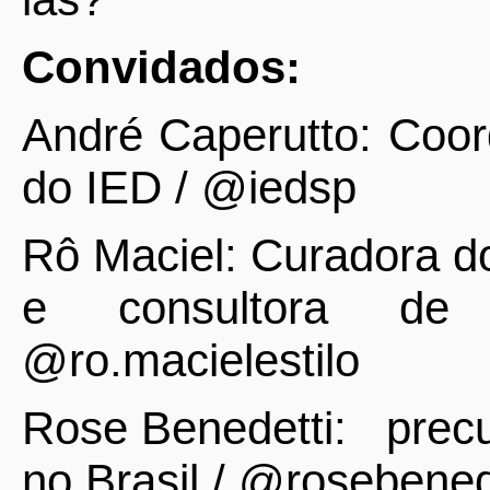
Convidados:
André Caperutto: Coo
do IED / @iedsp
Rô Maciel: Curadora 
e consultora de
@ro.macielestilo
Rose Benedetti:
precu
no Brasil / @rosebenede