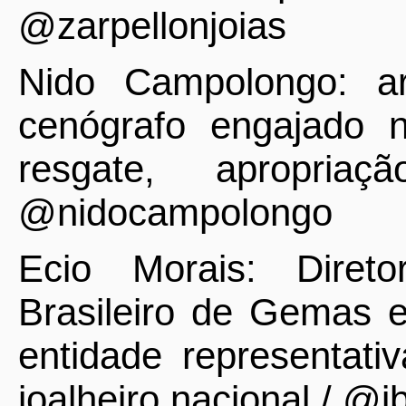
@zarpellonjoias
Nido Campolongo: art
cenógrafo engajado 
resgate, apropria
@nidocampolongo
Ecio Morais: Direto
Brasileiro de Gemas 
entidade representati
joalheiro nacional / @i