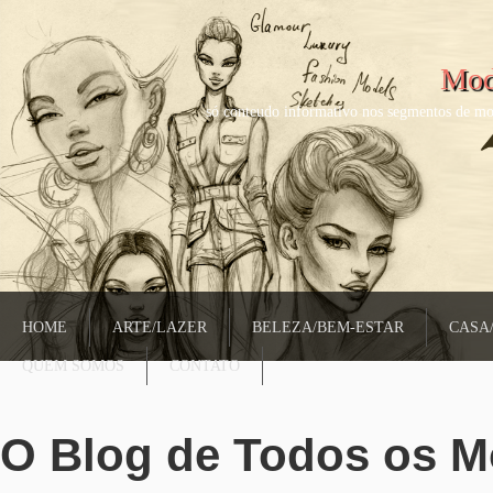
Mod
só conteudo informativo nos segmentos de mo
HOME
ARTE/LAZER
BELEZA/BEM-ESTAR
CASA
QUEM SOMOS
CONTATO
O Blog de Todos os 