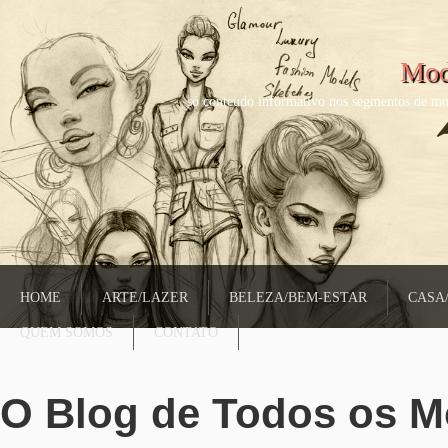
Mod
só conteudo informativo nos segmentos de mo
HOME
ARTE/LAZER
BELEZA/BEM-ESTAR
CASA
QUEM SOMOS
CONTATO
O Blog de Todos os 