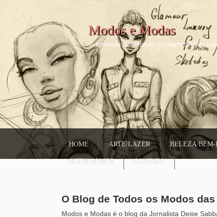
Modos e Modas
só conteudo informativo nos segmentos de mod
HOME
ARTE/LAZER
BELEZA/BEM-
QUEM SOMOS
CONTATO
O Blog de Todos os Modos da
Modos e Modas é o blog da Jornalista Deise Sabba