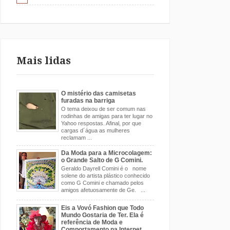
Mais lidas
O mistério das camisetas
furadas na barriga
O tema deixou de ser comum nas
rodinhas de amigas para ter lugar no
Yahoo respostas. Afinal, por que
cargas d´água as mulheres
reclamam ...
Da Moda para a Microcolagem:
o Grande Salto de G Comini.
Geraldo Dayrell Comini é o nome
solene do artista plástico conhecido
como G Comini e chamado pelos
amigos afetuosamente de Ge. ...
Eis a Vovó Fashion que Todo
Mundo Gostaria de Ter. Ela é
referência de Moda e
Comportamento na Internet.