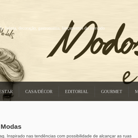
a, beleza, decoração, gastronomia, lançamentos do mercado
ESTAR
CASA/DÉCOR
EDITORIAL
GOURMET
M
s Modas
g. Inspirado nas tendências com possibilidade de alcançar as ruas