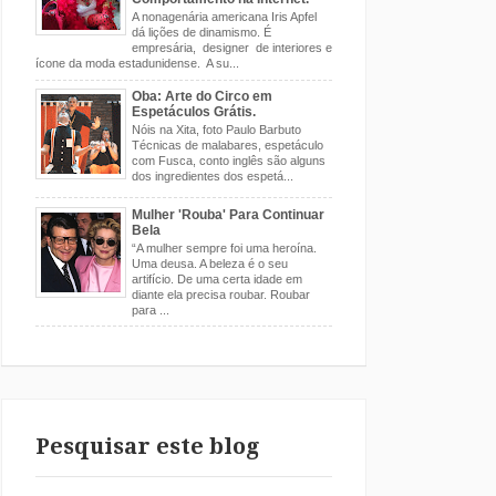
A nonagenária americana Iris Apfel
dá lições de dinamismo. É
empresária, designer de interiores e
ícone da moda estadunidense. A su...
Oba: Arte do Circo em
Espetáculos Grátis.
Nóis na Xita, foto Paulo Barbuto
Técnicas de malabares, espetáculo
com Fusca, conto inglês são alguns
dos ingredientes dos espetá...
Mulher 'Rouba' Para Continuar
Bela
“A mulher sempre foi uma heroína.
Uma deusa. A beleza é o seu
artifício. De uma certa idade em
diante ela precisa roubar. Roubar
para ...
Pesquisar este blog