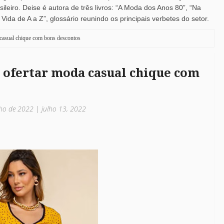
leiro. Deise é autora de três livros: “A Moda dos Anos 80”, “Na
ida de A a Z”, glossário reunindo os principais verbetes do setor.
 casual chique com bons descontos
 ofertar moda casual chique com
lho de 2022 | julho 13, 2022