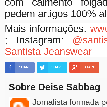
com caimento folgad
pedem artigos 100% al
Mais informações:
www.
;
Instagram:
@santi
Santista Jeanswear
SHARE
SHARE
SHARE
Sobre Deise Sabbag
Jornalista formada 