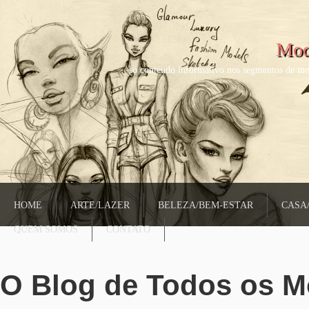
Mod
só conteudo informativo nos segmentos de mo
HOME
ARTE/LAZER
BELEZA/BEM-ESTAR
CASA
QUEM SOMOS
CONTATO
O Blog de Todos os 