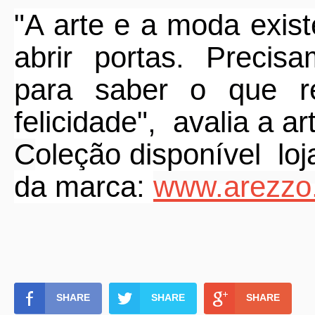
"A arte e a moda exis
abrir portas. Precis
para saber o que re
felicidade",
avalia a art
C
oleção disponível
lo
da marca:
www.arezzo
SHARE
SHARE
SHARE