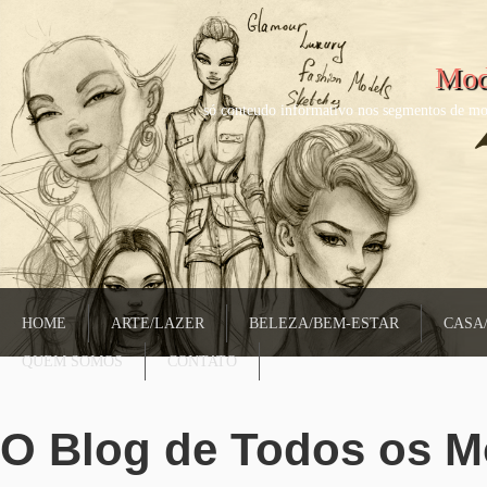
Mod
só conteudo informativo nos segmentos de mo
HOME
ARTE/LAZER
BELEZA/BEM-ESTAR
CASA
QUEM SOMOS
CONTATO
O Blog de Todos os 