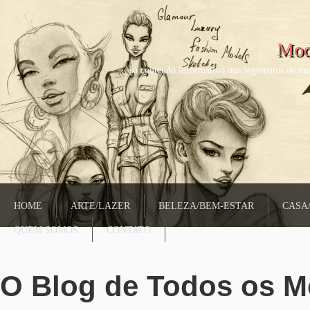
Mod
só conteudo informativo nos segmentos de mo
HOME
ARTE/LAZER
BELEZA/BEM-ESTAR
CASA
QUEM SOMOS
CONTATO
O Blog de Todos os 