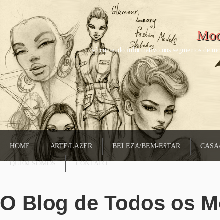
Mod
só conteudo informativo nos segmentos de mo
HOME
ARTE/LAZER
BELEZA/BEM-ESTAR
CASA
QUEM SOMOS
CONTATO
O Blog de Todos os 