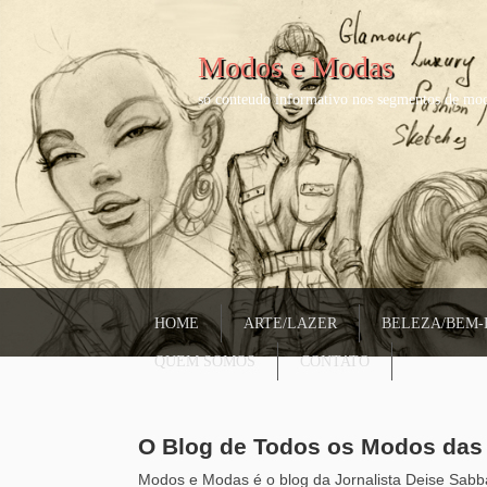
Modos e Modas
só conteudo informativo nos segmentos de mod
HOME
ARTE/LAZER
BELEZA/BEM-
QUEM SOMOS
CONTATO
O Blog de Todos os Modos da
Modos e Modas é o blog da Jornalista Deise Sabba