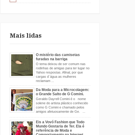
Mais lidas
O mistério das camisetas
furadas na barriga
O tema deixou de ser comum nas
rodinhas de amigas para ter lugar no
Yahoo respostas. Afinal, por que
cargas d´água as mulheres
reclamam ...
Da Moda para a Microcolagem:
o Grande Salto de G Comini.
Geraldo Dayrell Comini é o nome
solene do artista plástico conhecido
como G Comini e chamado pelos
amigos afetuosamente de Ge. ...
Eis a Vovó Fashion que Todo
Mundo Gostaria de Ter. Ela é
referência de Moda e
Comportamento na Internet.