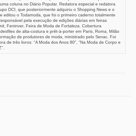
e uma coluna no Diário Popular. Redatora especial e redatora
upo DCI, que posteriormente adquiriu o Shopping News e o
e editou o Todamoda, que foi o primeiro caderno totalmente
Responsável pela execução de edições diárias em feiras
it, Feninver, Feira de Moda de Fortaleza. Cobertura
desfiles de alta-costura e prêt-à-porter em Paris, Roma, Milão
formação de produtores de moda, ministrado pelo Senac. Foi
a de três livros: “A Moda dos Anos 80”, “Na Moda de Corpo e
Z”.