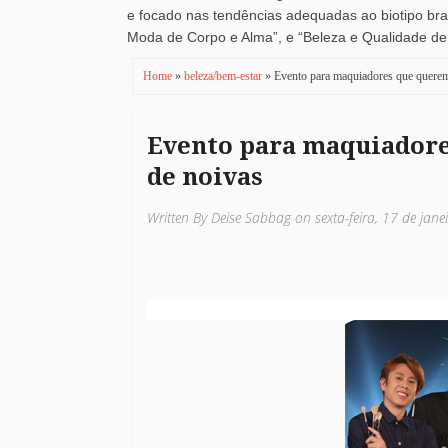
e focado nas tendências adequadas ao biotipo brasi
Moda de Corpo e Alma”, e “Beleza e Qualidade de V
Home
»
beleza/bem-estar
» Evento para maquiadores que querem
Evento para maquiadore
de noivas
Written By Deise Sabbag on sexta-feira, 17 de jan