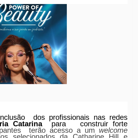
nclusão
dos profissionais nas redes
ria Catarina
para
construir forte
ipantes
terão acesso a um
welcome
tos selecionados da
Catharine Hill
e