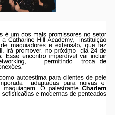
s é um dos mais promissores no setor
 a Catharine Hill Academy, instituição
 de maquiadores e extensão, que faz
l
, irá promover,
no próximo dia 24 de
y.
Esse e
ncontro imperdível vai incluir
tworking,
permitindo
troca de
conexões.
omo autoestima para clientes de pele
emporada
adaptadas para noivas e
 da maquiagem.
O palestrante
Charlem
 sofisticadas e modernas de penteados