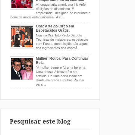
A nonagenária americana Iris Apfel
dá lições de dinamismo. É
empresária, designer de interiores e
ícone da moda estadunidense. A su...
Oba: Arte do Circo em
Espetáculos Grátis.
Nóis na Xita, foto Paulo Barbuto
Técnicas de malabares, espetáculo
com Fusca, conto inglês são alguns
dos ingredientes dos espetá...
Mulher 'Rouba' Para Continuar
Bela
“A mulher sempre foi uma heroína.
Uma deusa. A beleza é o seu
artifício. De uma certa idade em
diante ela precisa roubar. Roubar
para ...
Pesquisar este blog