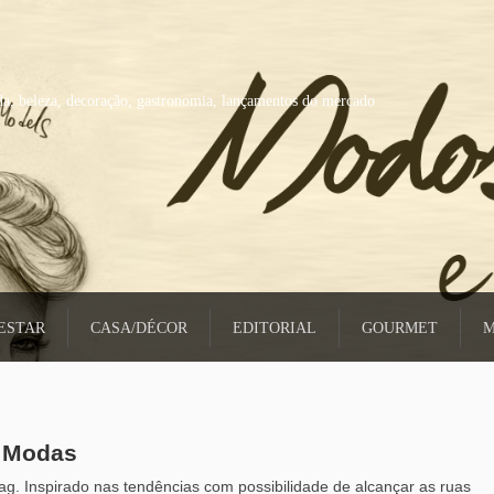
a, beleza, decoração, gastronomia, lançamentos do mercado
ESTAR
CASA/DÉCOR
EDITORIAL
GOURMET
M
s Modas
g. Inspirado nas tendências com possibilidade de alcançar as ruas