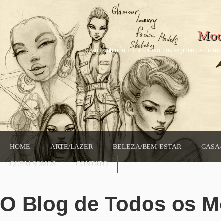
Mod
só conteudo informativo nos segmentos de mo
HOME
ARTE/LAZER
BELEZA/BEM-ESTAR
CASA
QUEM SOMOS
CONTATO
O Blog de Todos os 