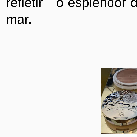
refletir
o esplendor d
mar.