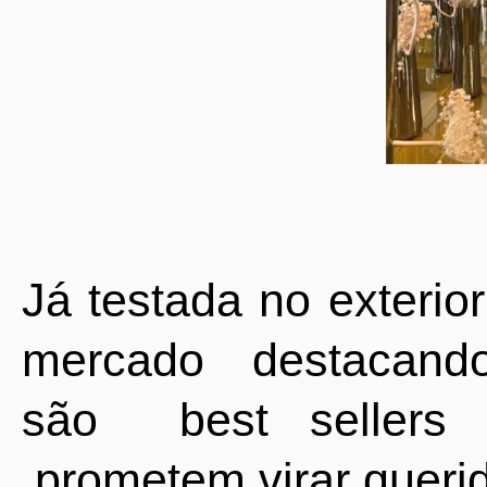
Já testada no exterio
mercado destacand
são
best seller
prometem virar querid