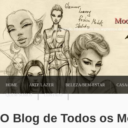
Mod
só conteudo informativo nos segmentos de mo
HOME
ARTE/LAZER
BELEZA/BEM-ESTAR
CASA
QUEM SOMOS
CONTATO
O Blog de Todos os 