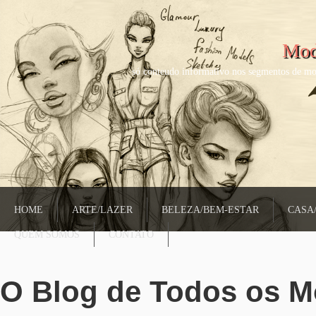
Mod
só conteudo informativo nos segmentos de mo
HOME
ARTE/LAZER
BELEZA/BEM-ESTAR
CASA
QUEM SOMOS
CONTATO
O Blog de Todos os 