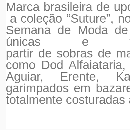
Marca brasileira
de
upc
a coleção “Suture”, 
Semana
de
Moda
de
únicas
e
for
partir
de
sobras
de
mat
como Dod Alfaiataria,
Aguiar, Erente, 
garimpados em baza
totalmente costuradas