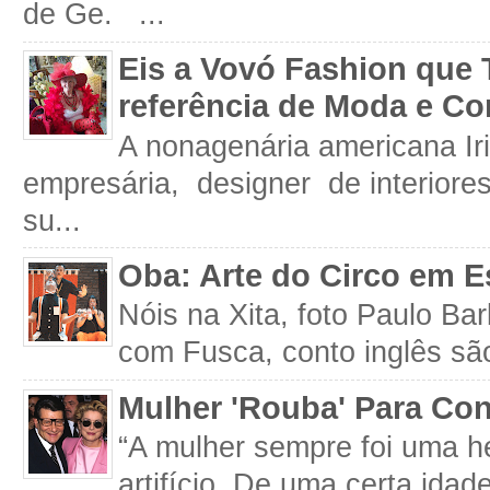
de Ge. ...
Eis a Vovó Fashion que 
referência de Moda e Co
A nonagenária americana Iri
empresária, designer de interiore
su...
Oba: Arte do Circo em E
Nóis na Xita, foto Paulo Ba
com Fusca, conto inglês são
Mulher 'Rouba' Para Con
“A mulher sempre foi uma h
artifício. De uma certa idad