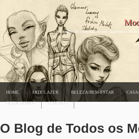
Mod
só conteudo informativo nos segmentos de mo
HOME
ARTE/LAZER
BELEZA/BEM-ESTAR
CASA
QUEM SOMOS
CONTATO
O Blog de Todos os 