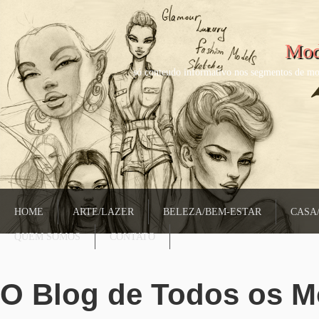
Mod
só conteudo informativo nos segmentos de mo
HOME
ARTE/LAZER
BELEZA/BEM-ESTAR
CASA
QUEM SOMOS
CONTATO
O Blog de Todos os 