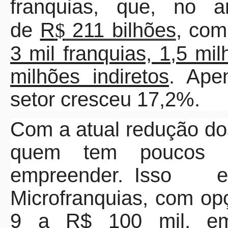
franquias, que, no a
de
R
$
211 bilhões
, co
3 mil franquias, 1,5 mi
milhões indiretos
. Ape
setor cresceu 17,2%.
Com a atual redução d
quem tem poucos re
empreender. Isso
exp
Microfranquias, com op
9 a R$ 100 mil, e