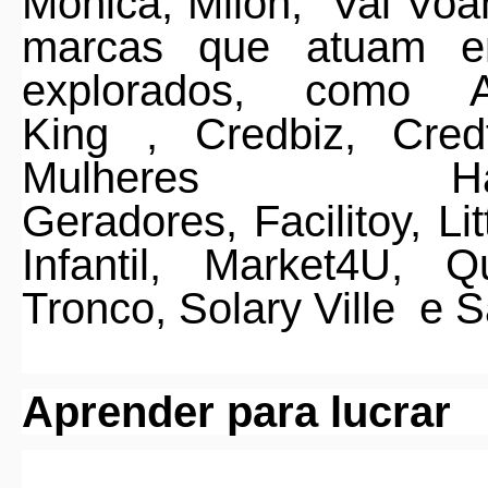
Mônica,
Milon,
Vai Voa
marcas que atuam 
explorados, como
King
,
Credbiz
,
Credf
Mulheres Habil
Geradores
,
Facilitoy,
Li
Infantil,
Market4U
,
Q
Tronco
,
Solary Ville
e
S
Aprender para lucrar