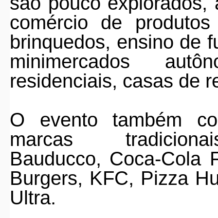
são pouco explorados, 
comércio de produtos
brinquedos, ensino de fu
minimercados aut
residenciais, casas de r
O evento também con
marcas
tradicio
Bauducco
,
Coca-Cola F
Burgers, KFC, Pizza H
Ultra
.