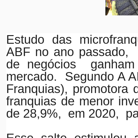
Estudo das microfranq
ABF no ano passado,
de negócios
ganham
mercado.
Segundo A AB
Franquias), promotora d
franquias de menor inv
de 28,9%,
em 2020,
p
Esse salto estimulou 