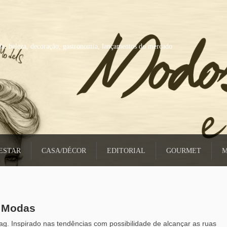
a, beleza, decoração, gastronomia, lançamentos do mercado
ESTAR
CASA/DÉCOR
EDITORIAL
GOURMET
M
s Modas
g. Inspirado nas tendências com possibilidade de alcançar as ruas