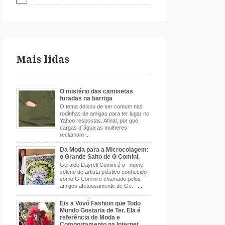
Mais lidas
O mistério das camisetas
furadas na barriga
O tema deixou de ser comum nas
rodinhas de amigas para ter lugar no
Yahoo respostas. Afinal, por que
cargas d´água as mulheres
reclamam ...
Da Moda para a Microcolagem:
o Grande Salto de G Comini.
Geraldo Dayrell Comini é o nome
solene do artista plástico conhecido
como G Comini e chamado pelos
amigos afetuosamente de Ge. ...
Eis a Vovó Fashion que Todo
Mundo Gostaria de Ter. Ela é
referência de Moda e
Comportamento na Internet.