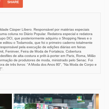
SHARE
uldade Cásper Líbero. Responsável por matérias especiais
e uma coluna no Diário Popular. Redatora especial e redatora
upo DCI, que posteriormente adquiriu o Shopping News e o
e editou o Todamoda, que foi o primeiro caderno totalmente
Responsável pela execução de edições diárias em feiras
it, Feninver, Feira de Moda de Fortaleza. Cobertura
desfiles de alta-costura e prêt-à-porter em Paris, Roma, Milão
formação de produtores de moda, ministrado pelo Senac. Foi
a de três livros: “A Moda dos Anos 80”, “Na Moda de Corpo e
Z”.