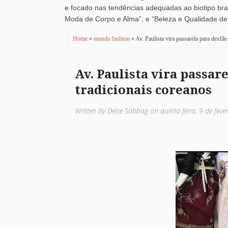
e focado nas tendências adequadas ao biotipo brasi
Moda de Corpo e Alma”, e “Beleza e Qualidade de V
Home
»
mundo fashion
» Av. Paulista vira passarela para desfile
Av. Paulista vira passare
tradicionais coreanos
Written By Deise Sabbag on quinta-feira, 9 de feve