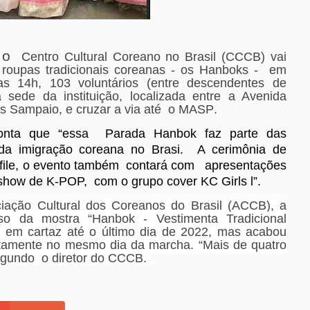
 o
Centro Cultural Coreano no Brasil (CCCB) vai
 roupas tradicionais coreanas - os Hanboks -
em
das 14h, 103 voluntários (entre descendentes de
a sede da instituição, localizada entre a Avenida
os Sampaio, e cruzar a via até
o MASP
.
onta que “essa
Parada Hanbok faz parte das
da imigração coreana no Brasi.
A cerimônia de
file, o evento também
contará com
apresentações
 show de K-POP,
com o grupo cover KC Girls l”.
iação Cultural dos Coreanos do Brasil (ACCB), a
esso da mostra “Hanbok - Vestimenta Tradicional
ia em cartaz até o último dia de 2022, mas acabou
stamente no mesmo dia da marcha. “Mais de quatro
segundo o diretor do CCCB
.