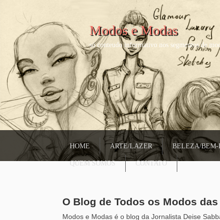
Modos e Modas
só conteudo informativo nos segmentos de mod
HOME
ARTE/LAZER
BELEZA/BEM-
QUEM SOMOS
CONTATO
O Blog de Todos os Modos da
Modos e Modas é o blog da Jornalista Deise Sabba