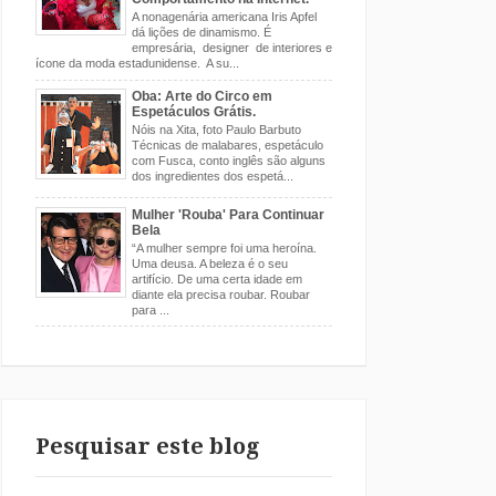
A nonagenária americana Iris Apfel
dá lições de dinamismo. É
empresária, designer de interiores e
ícone da moda estadunidense. A su...
Oba: Arte do Circo em
Espetáculos Grátis.
Nóis na Xita, foto Paulo Barbuto
Técnicas de malabares, espetáculo
com Fusca, conto inglês são alguns
dos ingredientes dos espetá...
Mulher 'Rouba' Para Continuar
Bela
“A mulher sempre foi uma heroína.
Uma deusa. A beleza é o seu
artifício. De uma certa idade em
diante ela precisa roubar. Roubar
para ...
Pesquisar este blog