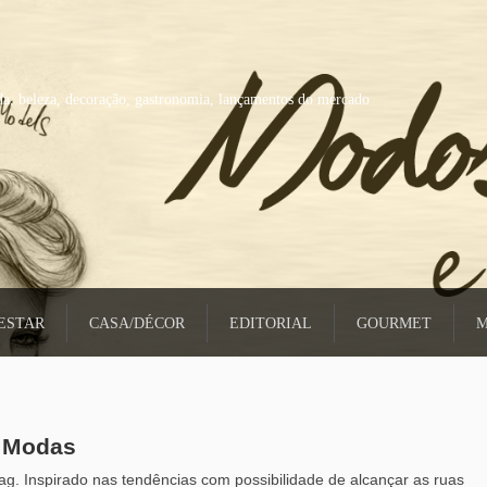
a, beleza, decoração, gastronomia, lançamentos do mercado
ESTAR
CASA/DÉCOR
EDITORIAL
GOURMET
M
s Modas
g. Inspirado nas tendências com possibilidade de alcançar as ruas