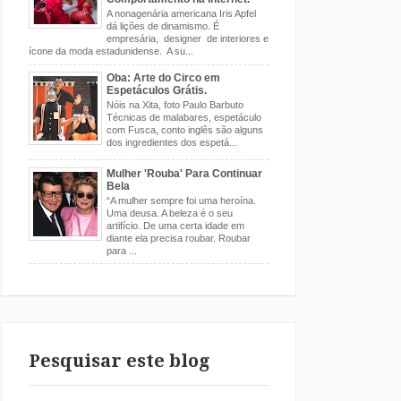
A nonagenária americana Iris Apfel
dá lições de dinamismo. É
empresária, designer de interiores e
ícone da moda estadunidense. A su...
Oba: Arte do Circo em
Espetáculos Grátis.
Nóis na Xita, foto Paulo Barbuto
Técnicas de malabares, espetáculo
com Fusca, conto inglês são alguns
dos ingredientes dos espetá...
Mulher 'Rouba' Para Continuar
Bela
“A mulher sempre foi uma heroína.
Uma deusa. A beleza é o seu
artifício. De uma certa idade em
diante ela precisa roubar. Roubar
para ...
Pesquisar este blog