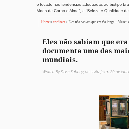
e focado nas tendências adequadas ao biotipo brasi
Moda de Corpo e Alma”, e “Beleza e Qualidade de V
Home
»
arte/lazer
» Eles não sabiam que era tão longe... Museu 
Eles não sabiam que era 
documenta uma das maio
mundiais.
Written By Deise Sabbag on sexta-feira, 20 de jan