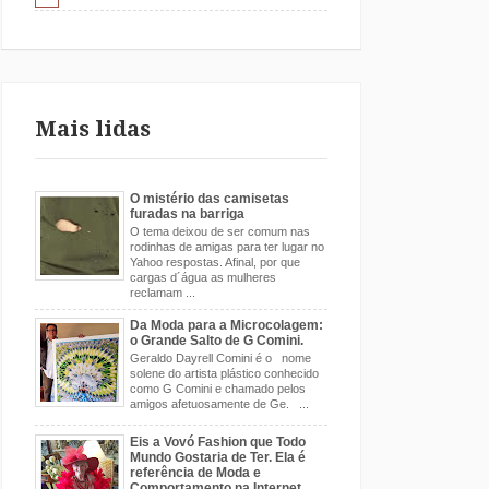
Mais lidas
O mistério das camisetas
furadas na barriga
O tema deixou de ser comum nas
rodinhas de amigas para ter lugar no
Yahoo respostas. Afinal, por que
cargas d´água as mulheres
reclamam ...
Da Moda para a Microcolagem:
o Grande Salto de G Comini.
Geraldo Dayrell Comini é o nome
solene do artista plástico conhecido
como G Comini e chamado pelos
amigos afetuosamente de Ge. ...
Eis a Vovó Fashion que Todo
Mundo Gostaria de Ter. Ela é
referência de Moda e
Comportamento na Internet.