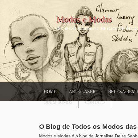
Modos e Modas
só conteudo informativo nos segmentos de mod
HOME
ARTE/LAZER
BELEZA/BEM-
QUEM SOMOS
CONTATO
O Blog de Todos os Modos da
Modos e Modas é o blog da Jornalista Deise Sabba