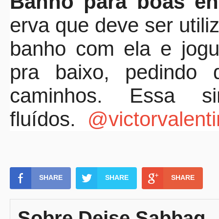
Banho para boas ene
erva que deve ser util
banho com ela e jog
pra baixo, pedindo
caminhos. Essa si
fluídos.
@victorvalent
SHARE
SHARE
SHARE
Sobre Deise Sabbag