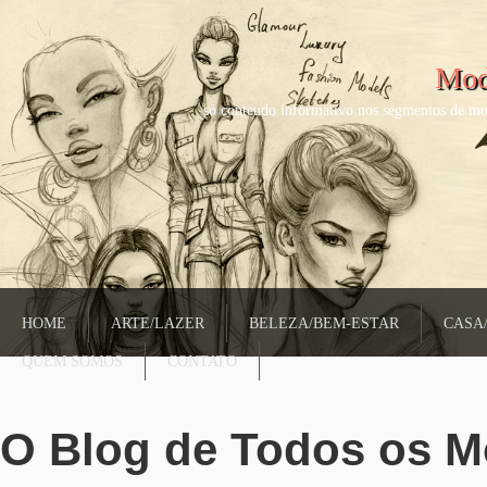
Mod
só conteudo informativo nos segmentos de mo
HOME
ARTE/LAZER
BELEZA/BEM-ESTAR
CASA
QUEM SOMOS
CONTATO
O Blog de Todos os 