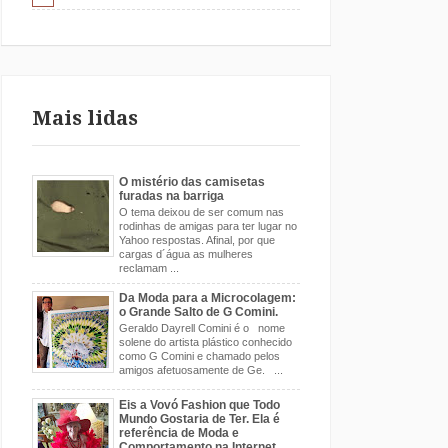
Mais lidas
O mistério das camisetas
furadas na barriga
O tema deixou de ser comum nas
rodinhas de amigas para ter lugar no
Yahoo respostas. Afinal, por que
cargas d´água as mulheres
reclamam ...
Da Moda para a Microcolagem:
o Grande Salto de G Comini.
Geraldo Dayrell Comini é o nome
solene do artista plástico conhecido
como G Comini e chamado pelos
amigos afetuosamente de Ge. ...
Eis a Vovó Fashion que Todo
Mundo Gostaria de Ter. Ela é
referência de Moda e
Comportamento na Internet.