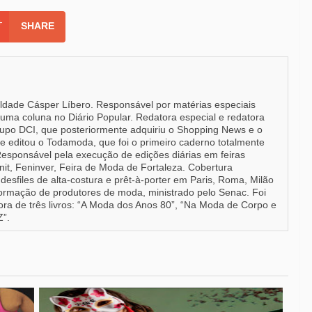
SHARE
uldade Cásper Líbero. Responsável por matérias especiais
e uma coluna no Diário Popular. Redatora especial e redatora
upo DCI, que posteriormente adquiriu o Shopping News e o
e editou o Todamoda, que foi o primeiro caderno totalmente
Responsável pela execução de edições diárias em feiras
it, Feninver, Feira de Moda de Fortaleza. Cobertura
desfiles de alta-costura e prêt-à-porter em Paris, Roma, Milão
formação de produtores de moda, ministrado pelo Senac. Foi
a de três livros: “A Moda dos Anos 80”, “Na Moda de Corpo e
Z”.