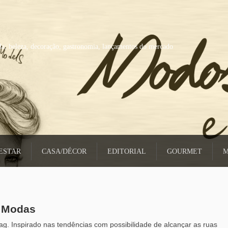
a, beleza, decoração, gastronomia, lançamentos do mercado
ESTAR
CASA/DÉCOR
EDITORIAL
GOURMET
M
s Modas
g. Inspirado nas tendências com possibilidade de alcançar as ruas