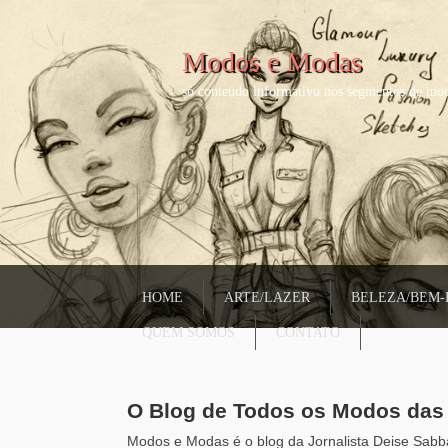
Modos e Modas
só conteudo informativo nos segmentos de mod
HOME
ARTE/LAZER
BELEZA/BEM-
QUEM SOMOS
CONTATO
O Blog de Todos os Modos da
Modos e Modas é o blog da Jornalista Deise Sabba