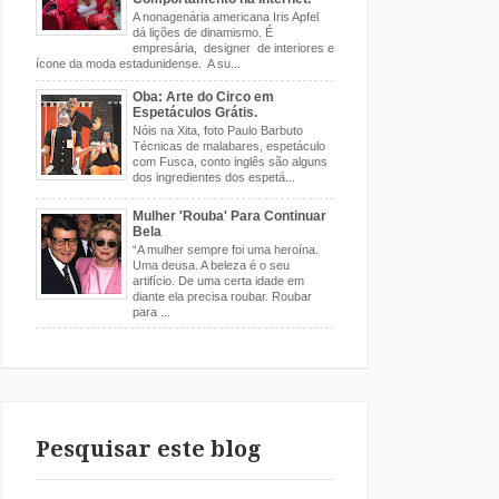
A nonagenária americana Iris Apfel
dá lições de dinamismo. É
empresária, designer de interiores e
ícone da moda estadunidense. A su...
Oba: Arte do Circo em
Espetáculos Grátis.
Nóis na Xita, foto Paulo Barbuto
Técnicas de malabares, espetáculo
com Fusca, conto inglês são alguns
dos ingredientes dos espetá...
Mulher 'Rouba' Para Continuar
Bela
“A mulher sempre foi uma heroína.
Uma deusa. A beleza é o seu
artifício. De uma certa idade em
diante ela precisa roubar. Roubar
para ...
Pesquisar este blog