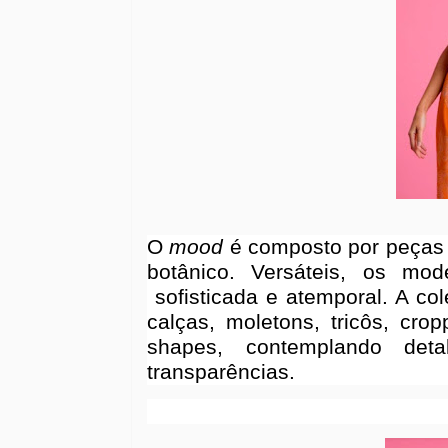
O
mood
é composto por peças r
botânico. Versáteis, os mo
sofisticada e atemporal. A co
calças, moletons, tricôs, cro
shapes, contemplando det
transparências.