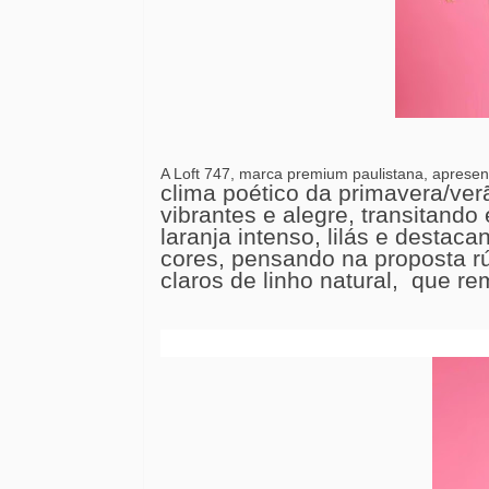
A Loft 747, marca premium paulistana, aprese
clima poético da primavera/ver
vibrantes e alegre, transitando 
laranja intenso, lilás e desta
cores, pensando na proposta r
claros de linho natural,
que re