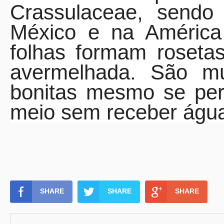
Crassulaceae, sendo
México e na América 
folhas formam roseta
avermelhada. São mui
bonitas mesmo se pe
meio sem receber águ
SHARE
SHARE
SHARE