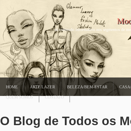
Mod
só conteudo informativo nos segmentos de mo
HOME
ARTE/LAZER
BELEZA/BEM-ESTAR
CASA
QUEM SOMOS
CONTATO
O Blog de Todos os 