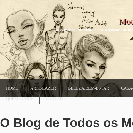
Mod
só conteudo informativo nos segmentos de mo
HOME
ARTE/LAZER
BELEZA/BEM-ESTAR
CASA
QUEM SOMOS
CONTATO
O Blog de Todos os 